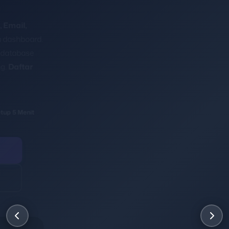
aplikasi RT RW net gratis lengkap: ISP Agentic AI 24/7,
billing RT RW net gratis otomatis via WhatsApp,
mapping ODP interaktif dan monitoring jaringan real-
time.
Gratis untuk 100 pelanggan selamanya.
Aplikasi ISP Gratis
Setup < 5 Menit
ISP Agentic AI 24/7
Daftar Gratis
Lihat Fitur