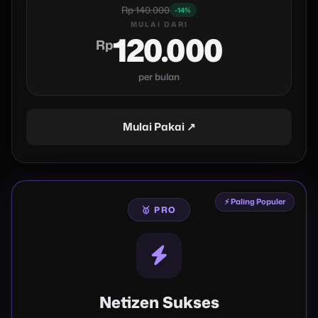
Rp 140.000
-14%
MULAI DARI
120.000
Rp
per bulan
Mulai Pakai ↗
⚡ Paling Populer
🥇 PRO
Netizen Sukses