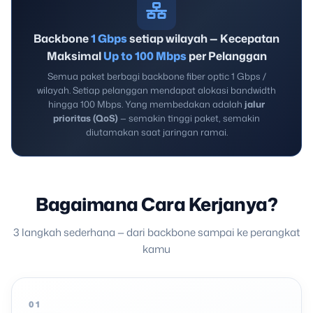
Backbone
1 Gbps
setiap wilayah — Kecepatan
Maksimal
Up to 100 Mbps
per Pelanggan
Semua paket berbagi backbone fiber optic 1 Gbps /
wilayah. Setiap pelanggan mendapat alokasi bandwidth
hingga 100 Mbps. Yang membedakan adalah
jalur
prioritas (QoS)
— semakin tinggi paket, semakin
diutamakan saat jaringan ramai.
Bagaimana Cara Kerjanya?
3 langkah sederhana — dari backbone sampai ke perangkat
kamu
01