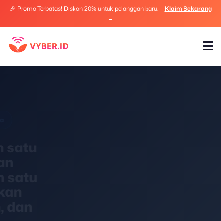
🎉 Promo Terbatas! Diskon 20% untuk pelanggan baru.
Klaim Sekarang
→
VybeCore AI ISP #1 Indonesia
VybeCore AI ISP dengan
Aplikasi RT RW Net Gratis
,
Billing Otomatis & Agentic
AI
Satu-satunya platform ISP AI di Indonesia dengan