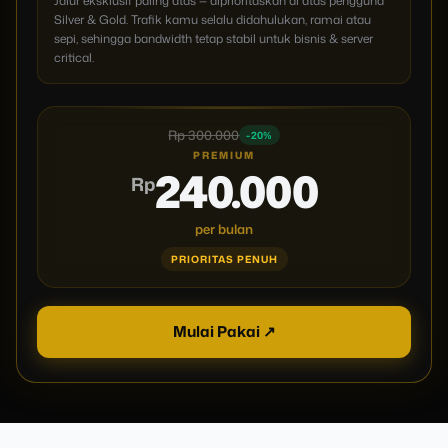
Jalur eksklusif paling atas — diprioritaskan di atas pengguna
Silver & Gold. Trafik kamu selalu didahulukan, ramai atau
sepi, sehingga bandwidth tetap stabil untuk bisnis & server
critical.
Rp 300.000
-20%
PREMIUM
240.000
Rp
per bulan
PRIORITAS PENUH
Mulai Pakai ↗