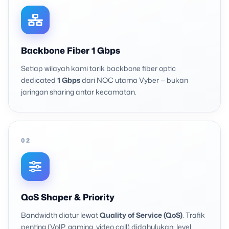
Backbone Fiber 1 Gbps
Setiap wilayah kami tarik backbone fiber optic
dedicated
1 Gbps
dari NOC utama Vyber — bukan
jaringan sharing antar kecamatan.
02
QoS Shaper & Priority
Bandwidth diatur lewat
Quality of Service (QoS)
. Trafik
penting (VoIP, gaming, video call) didahulukan; level