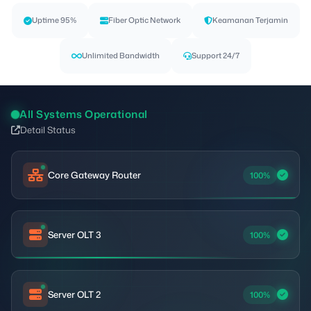
Uptime 95%
Fiber Optic Network
Keamanan Terjamin
Unlimited Bandwidth
Support 24/7
All Systems Operational
Detail Status
Core Gateway Router
100%
Server OLT 3
100%
Server OLT 2
100%