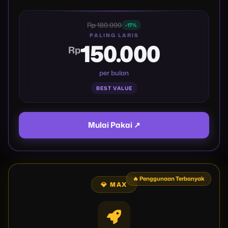
Rp 180.000
-17%
PALING LARIS
150.000
Rp
per bulan
BEST VALUE
Mulai Pakai ↗
🔥 Penggunaan Terbanyak
💎 MAX